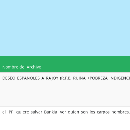
Nombre del Archivo
DESEO_ESPAÑOLES_A_RAJOY_(R.P.I)._RUINA_+POBREZA_INDIGENCI
el _PP_ quiere_salvar_Bankia _ver_quien_son_los_cargos_nombres