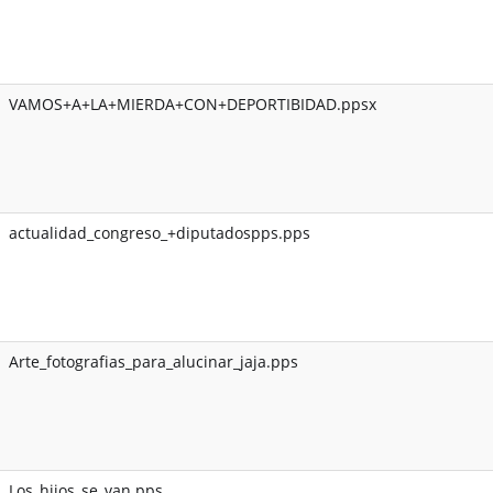
VAMOS+A+LA+MIERDA+CON+DEPORTIBIDAD.ppsx
actualidad_congreso_+diputadospps.pps
Arte_fotografias_para_alucinar_jaja.pps
Los_hijos_se_van.pps