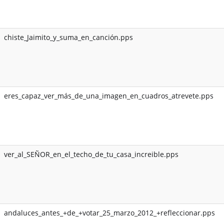
chiste_Jaimito_y_suma_en_canción.pps
eres_capaz_ver_más_de_una_imagen_en_cuadros_atrevete.pps
ver_al_SEÑOR_en_el_techo_de_tu_casa_increible.pps
andaluces_antes_+de_+votar_25_marzo_2012_+refleccionar.pps