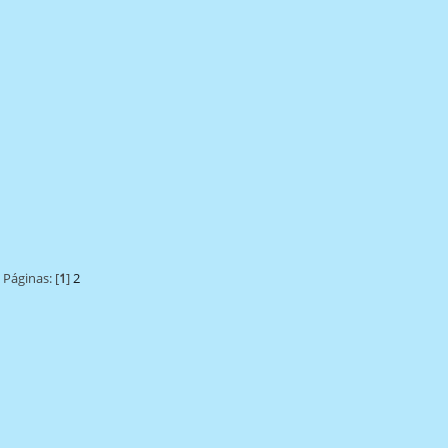
Páginas: [
1
]
2