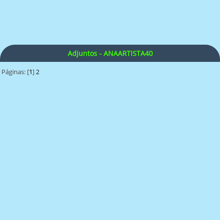
Adjuntos - ANAARTISTA40
Páginas: [
1
]
2