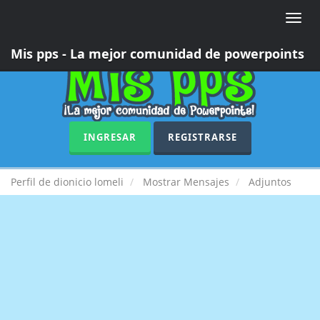
Toggle
naviga
Mis pps - La mejor comunidad de powerpoints
INGRESAR
REGISTRARSE
Perfil de dionicio lomeli
Mostrar Mensajes
Adjuntos