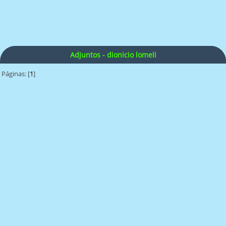
Adjuntos - dionicio lomeli
Páginas: [
1
]