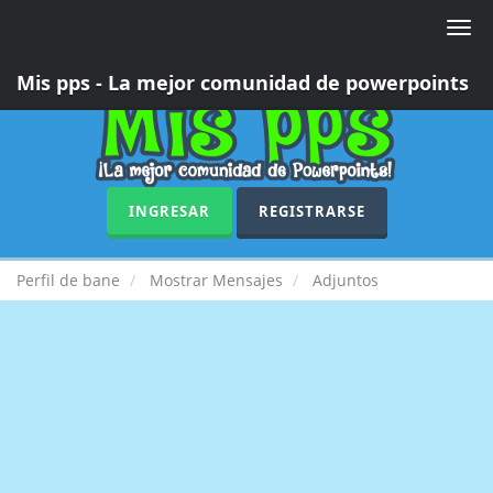
Toggl
navig
Mis pps - La mejor comunidad de powerpoints
INGRESAR
REGISTRARSE
Perfil de bane
Mostrar Mensajes
Adjuntos