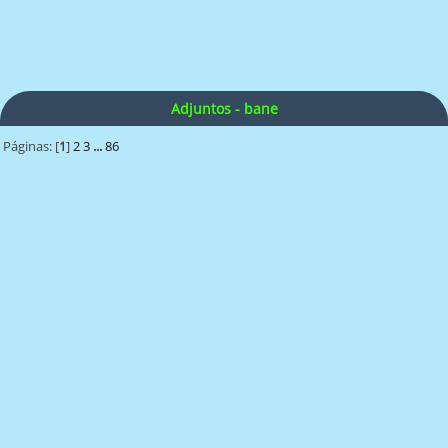
Adjuntos - bane
Páginas: [
1
]
2
3
...
86