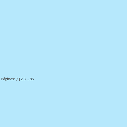
Páginas: [
1
]
2
3
...
86