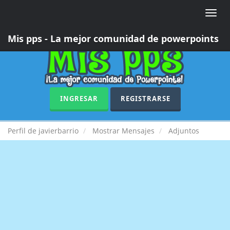
Toggle
naviga
Mis pps - La mejor comunidad de powerpoints
INGRESAR
REGISTRARSE
Perfil de javierbarrio
Mostrar Mensajes
Adjuntos