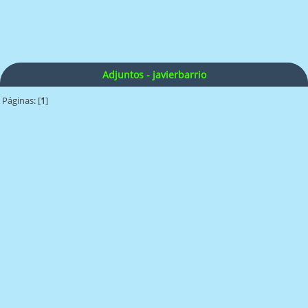
Adjuntos - javierbarrio
Páginas: [
1
]