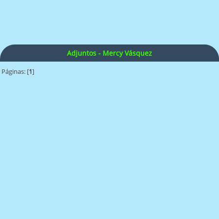
Adjuntos - Mercy Vásquez
Páginas: [
1
]