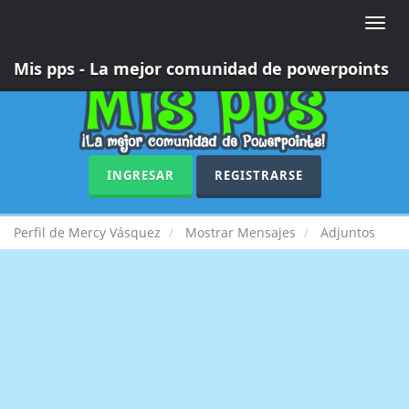
Toggle
naviga
Mis pps - La mejor comunidad de powerpoints
INGRESAR
REGISTRARSE
Perfil de Mercy Vásquez
Mostrar Mensajes
Adjuntos