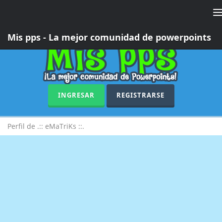
T
n
Mis pps - La mejor comunidad de powerpoints
INGRESAR
REGISTRARSE
Perfil de .:: eMaTriKs ::.