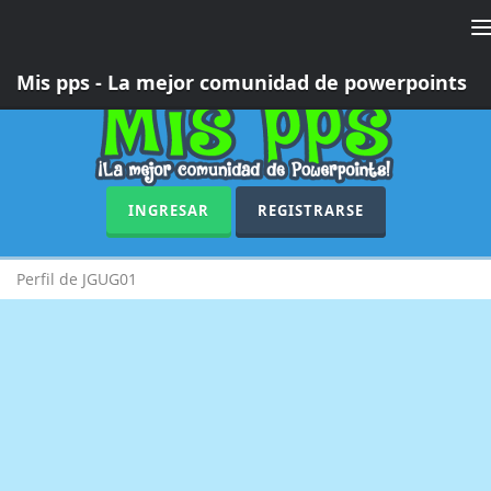
T
n
Mis pps - La mejor comunidad de powerpoints
INGRESAR
REGISTRARSE
Perfil de JGUG01