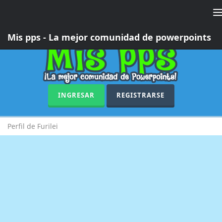
T
n
Mis pps - La mejor comunidad de powerpoints
INGRESAR
REGISTRARSE
Perfil de Furilei