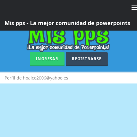
T
n
Mis pps - La mejor comunidad de powerpoints
INGRESAR
REGISTRARSE
Perfil de hoalco2006@yahoo.es