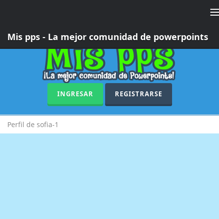
T
n
Mis pps - La mejor comunidad de powerpoints
INGRESAR
REGISTRARSE
Perfil de sofia-1