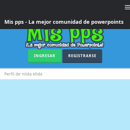
T
n
Mis pps - La mejor comunidad de powerpoints
INGRESAR
REGISTRARSE
Perfil de nilda elida