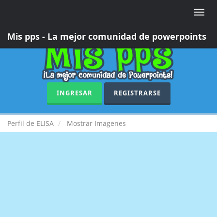
Toggle
naviga
Mis pps - La mejor comunidad de powerpoints
INGRESAR
REGISTRARSE
Perfil de ELISA
Mostrar Imagenes