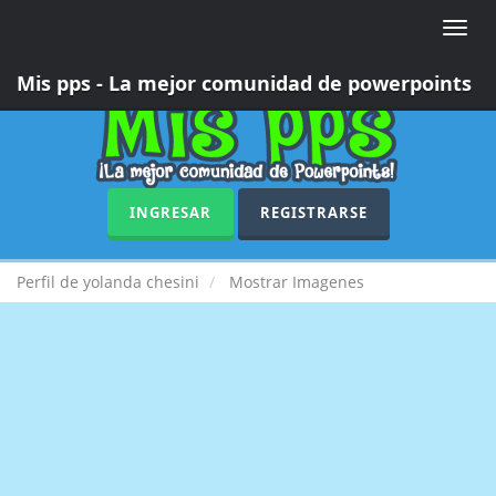
Toggle
naviga
Mis pps - La mejor comunidad de powerpoints
INGRESAR
REGISTRARSE
Perfil de yolanda chesini
Mostrar Imagenes