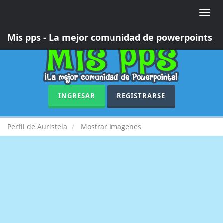
Toggle
naviga
Mis pps - La mejor comunidad de powerpoints
INGRESAR
REGISTRARSE
Perfil de Auristela
Mostrar Imagenes