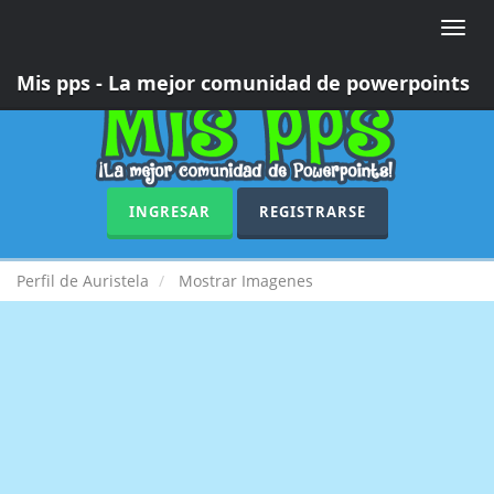
Toggle
naviga
Mis pps - La mejor comunidad de powerpoints
INGRESAR
REGISTRARSE
Perfil de Auristela
Mostrar Imagenes