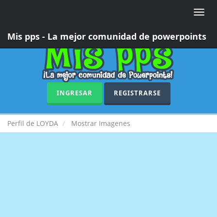
Toggle
naviga
Mis pps - La mejor comunidad de powerpoints
INGRESAR
REGISTRARSE
Perfil de LOYDA
Mostrar Imagenes