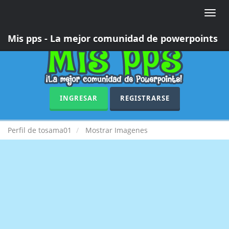
Toggle
naviga
Mis pps - La mejor comunidad de powerpoints
INGRESAR
REGISTRARSE
Perfil de tosama01
Mostrar Imagenes