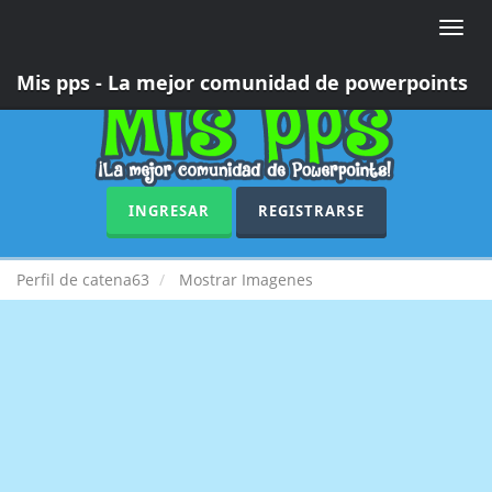
Toggle
naviga
Mis pps - La mejor comunidad de powerpoints
INGRESAR
REGISTRARSE
Perfil de catena63
Mostrar Imagenes