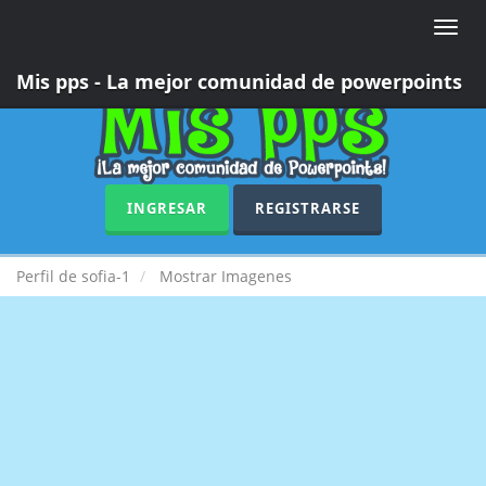
Toggle
naviga
Mis pps - La mejor comunidad de powerpoints
INGRESAR
REGISTRARSE
Perfil de sofia-1
Mostrar Imagenes