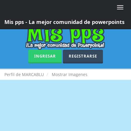
Toggle
naviga
Mis pps - La mejor comunidad de powerpoints
INGRESAR
REGISTRARSE
Perfil de MARCABLU
Mostrar Imagenes