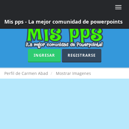
Toggle
naviga
Mis pps - La mejor comunidad de powerpoints
INGRESAR
REGISTRARSE
Perfil de Carmen Abad
Mostrar Imagenes