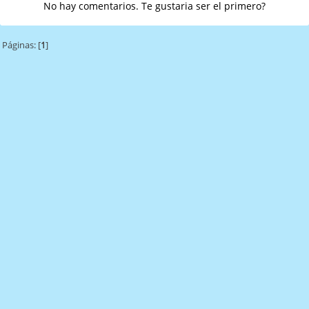
No hay comentarios. Te gustaria ser el primero?
Páginas: [
1
]