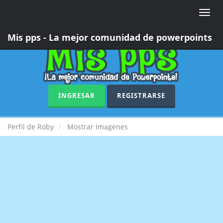
Toggle
naviga
Mis pps - La mejor comunidad de powerpoints
INGRESAR
REGISTRARSE
Perfil de Roby
Mostrar Imagenes