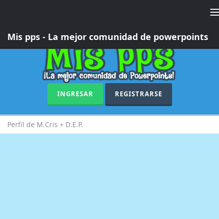
T
n
Mis pps - La mejor comunidad de powerpoints
INGRESAR
REGISTRARSE
Perfil de M.Cris + D.E.P.