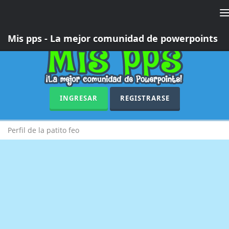
T
n
Mis pps - La mejor comunidad de powerpoints
INGRESAR
REGISTRARSE
Perfil de la patito feo