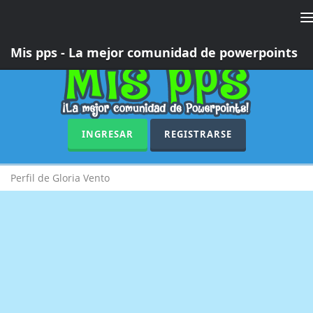
T
n
Mis pps - La mejor comunidad de powerpoints
INGRESAR
REGISTRARSE
Perfil de Gloria Vento