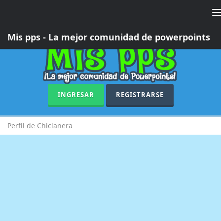
T
n
Mis pps - La mejor comunidad de powerpoints
INGRESAR
REGISTRARSE
Perfil de Chiclanera