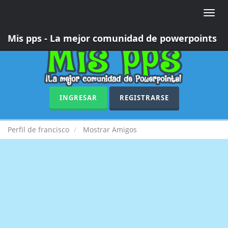
Toggle
naviga
Mis pps - La mejor comunidad de powerpoints
INGRESAR
REGISTRARSE
Perfil de francisco
Mostrar Amigos