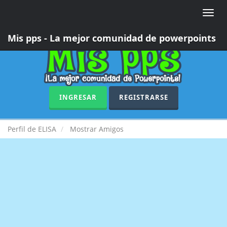
Toggle
naviga
Mis pps - La mejor comunidad de powerpoints
INGRESAR
REGISTRARSE
Perfil de ELISA
Mostrar Amigos