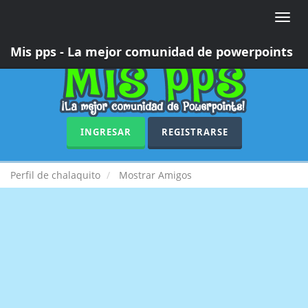
Toggle
naviga
Mis pps - La mejor comunidad de powerpoints
INGRESAR
REGISTRARSE
Perfil de chalaquito
Mostrar Amigos