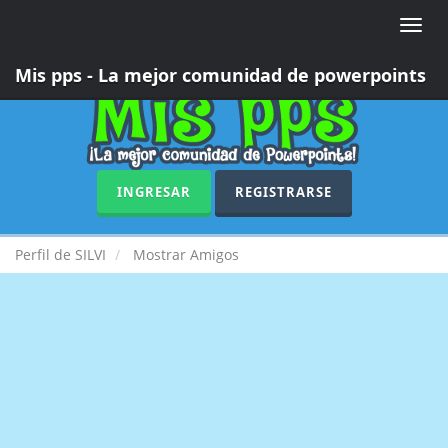
Toggle
naviga
Mis pps - La mejor comunidad de powerpoints
INGRESAR
REGISTRARSE
Perfil de SILVI
Mostrar Amigos