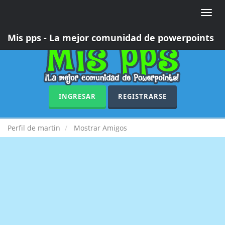
Toggle
naviga
Mis pps - La mejor comunidad de powerpoints
INGRESAR
REGISTRARSE
Perfil de martin
Mostrar Amigos