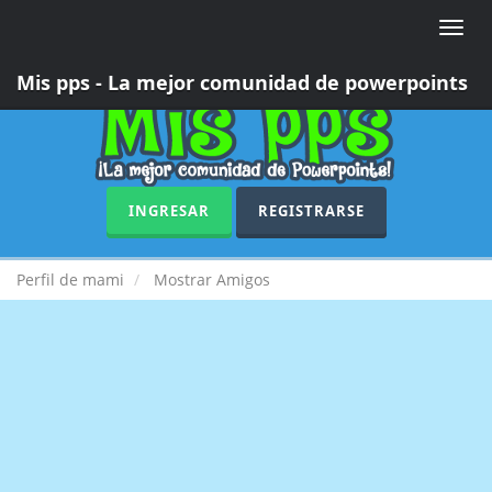
Toggle
naviga
Mis pps - La mejor comunidad de powerpoints
INGRESAR
REGISTRARSE
Perfil de mami
Mostrar Amigos