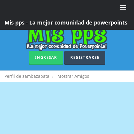
Toggle
naviga
Mis pps - La mejor comunidad de powerpoints
INGRESAR
REGISTRARSE
Perfil de zambazapata
Mostrar Amigos