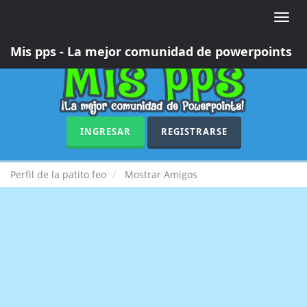
Toggle
naviga
Mis pps - La mejor comunidad de powerpoints
INGRESAR
REGISTRARSE
Perfil de la patito feo
Mostrar Amigos