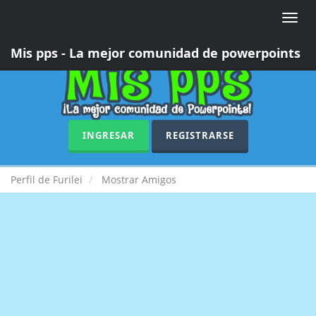
Toggle
naviga
Mis pps - La mejor comunidad de powerpoints
INGRESAR
REGISTRARSE
Perfil de Furilei
Mostrar Amigos