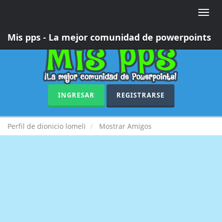
Toggle
naviga
Mis pps - La mejor comunidad de powerpoints
INGRESAR
REGISTRARSE
Perfil de dionicio lomeli
Mostrar Amigos