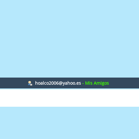
hoalco2006@yahoo.es
- Mis Amigos