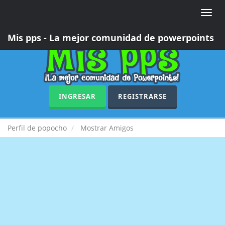
Toggle
naviga
Mis pps - La mejor comunidad de powerpoints
INGRESAR
REGISTRARSE
Perfil de popocho
Mostrar Amigos