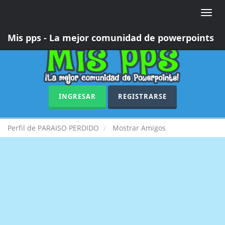
Toggle
naviga
Mis pps - La mejor comunidad de powerpoints
INGRESAR
REGISTRARSE
Perfil de PARAISO PERDIDO
Mostrar Amigos