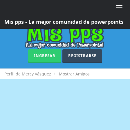
Toggle
naviga
Mis pps - La mejor comunidad de powerpoints
INGRESAR
REGISTRARSE
Perfil de Mercy Vásquez
Mostrar Amigos