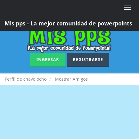
Toggle
naviga
Mis pps - La mejor comunidad de powerpoints
INGRESAR
REGISTRARSE
Perfil de chavolocho
Mostrar Amigos