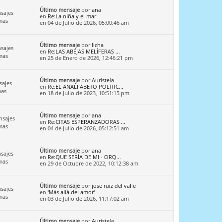
Último mensaje
por
ana
sajes
en
Re:La niña y el mar
mas
en 04 de Julio de 2026, 05:00:46 am
Último mensaje
por
licha
sajes
en
Re:LAS ABEJAS MELÍFERAS ...
mas
en 25 de Enero de 2026, 12:46:21 pm
Último mensaje
por
Auristela
sajes
en
Re:EL ANALFABETO POLITIC...
mas
en 18 de Julio de 2023, 10:51:15 pm
Último mensaje
por
ana
nsajes
en
Re:CITAS ESPERANZADORAS ...
mas
en 04 de Julio de 2026, 05:12:51 am
Último mensaje
por
ana
sajes
en
Re:QUE SERÍA DE MI - ORQ...
mas
en 29 de Octubre de 2022, 10:12:38 am
Último mensaje
por
jose ruiz del valle
sajes
en
'Más allá del amor'
mas
en 03 de Julio de 2026, 11:17:02 am
Último mensaje
por
Auristela