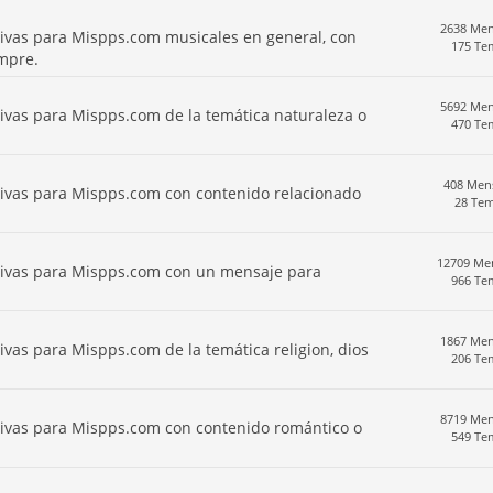
2638 Men
sivas para Mispps.com musicales en general, con
175 Te
empre.
5692 Men
ivas para Mispps.com de la temática naturaleza o
470 Te
408 Men
sivas para Mispps.com con contenido relacionado
28 Te
12709 Me
sivas para Mispps.com con un mensaje para
966 Te
1867 Men
ivas para Mispps.com de la temática religion, dios
206 Te
8719 Men
sivas para Mispps.com con contenido romántico o
549 Te