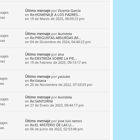
Último mensaje
por
Vicente García
sajes
en
Re:HOMENAJE A LOS PADRES...
mas
en 19 de Marzo de 2025, 08:09:23 pm
Último mensaje
por
Auristela
sajes
en
Re:PREGUNTAS ABSURDAS (M...
mas
en 04 de Diciembre de 2024, 04:40:23 pm
Último mensaje
por
ana
sajes
en
Re:DESTREZA SOBRE LA PIE...
mas
en 19 de Febrero de 2025, 09:13:17 am
Último mensaje
por
yaizuke
sajes
en
Re:Vaiana
mas
en 20 de Noviembre de 2022, 07:33:03 pm
Último mensaje
por
Auristela
sajes
en
Re:SANTORINI
mas
en 27 de Enero de 2023, 09:44:17 pm
Último mensaje
por
jose luis ramos
sajes
en
Re:EL MISTERIO DE LAS LI...
mas
en 06 de Junio de 2022, 02:53:48 pm