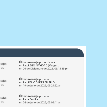
Último mensaje
por
Auristela
sajes
en
Re:LLEGÓ NAVIDAD (Margar...
mas
en 26 de Diciembre de 2025, 06:15:15 pm
Último mensaje
por
ana
sajes
en
Re:¡¡FELICIDADES EN TU D...
mas
en 19 de Julio de 2026, 09:24:52 am
Último mensaje
por
ana
sajes
en
Re:la familia
mas
en 04 de Julio de 2026, 05:03:41 am