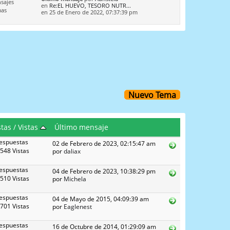
sajes
en
Re:EL HUEVO, TESORO NUTR...
mas
en 25 de Enero de 2022, 07:37:39 pm
Nuevo Tema
tas
/
Vistas
Último mensaje
espuestas
02 de Febrero de 2023, 02:15:47 am
548 Vistas
por
daliax
espuestas
04 de Febrero de 2023, 10:38:29 pm
510 Vistas
por
Michela
espuestas
04 de Mayo de 2015, 04:09:39 am
701 Vistas
por
Eaglenest
espuestas
16 de Octubre de 2014, 01:29:09 am