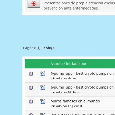
Presentaciones de propia creación exclus
prevención ante enfermedades.
Páginas: [
1
]
Ir Abajo
Asunto
/
Iniciado por
@pump_upp - best crypto pumps on 
Iniciado por
daliax
@pump_upp - best crypto pumps on 
Iniciado por
Michela
Muros famosos en el mundo
Iniciado por
Eaglenest
BASADO EN UNA HISTORIA REAL -Cart