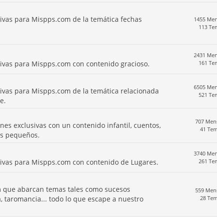
sivas para Mispps.com de la temática fechas
1455 Men
113 Te
2431 Men
sivas para Mispps.com con contenido gracioso.
161 Te
6505 Men
sivas para Mispps.com de la temática relacionada
521 Te
e.
707 Men
es exclusivas con un contenido infantil, cuentos,
41 Te
os pequeños.
3740 Men
sivas para Mispps.com con contenido de Lugares.
261 Te
m que abarcan temas tales como sucesos
559 Men
a, taromancia... todo lo que escape a nuestro
28 Te