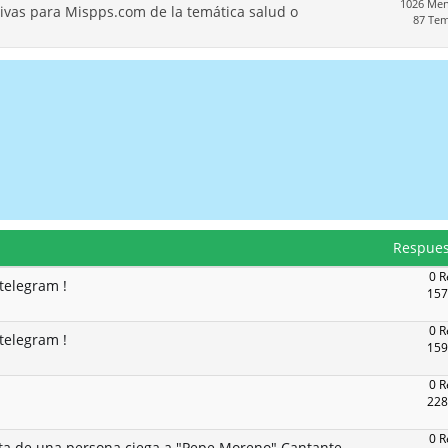
1026 Men
ivas para Mispps.com de la temática salud o
87 Te
Respues
0 R
telegram !
157
0 R
telegram !
159
0 R
228
0 R
a de una persona ciega a "Pepe Moreno" Cantante