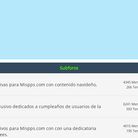
Subforos
4345 Men
sivas para Mispps.com con contenido navideño,
266 Te
6241 Men
clusivo dedicados a cumpleaños de usuarios de la
593 Te
4015 Men
sivos para Mispps.com con con una dedicatoria
195 Te
ees.