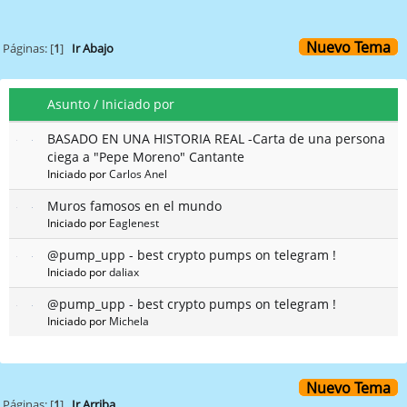
Nuevo Tema
Páginas: [
1
]
Ir Abajo
Asunto
/
Iniciado por
BASADO EN UNA HISTORIA REAL -Carta de una persona
ciega a "Pepe Moreno" Cantante
Iniciado por
Carlos Anel
Muros famosos en el mundo
Iniciado por
Eaglenest
@pump_upp - best crypto pumps on telegram !
Iniciado por
daliax
@pump_upp - best crypto pumps on telegram !
Iniciado por
Michela
Nuevo Tema
Páginas: [
1
]
Ir Arriba