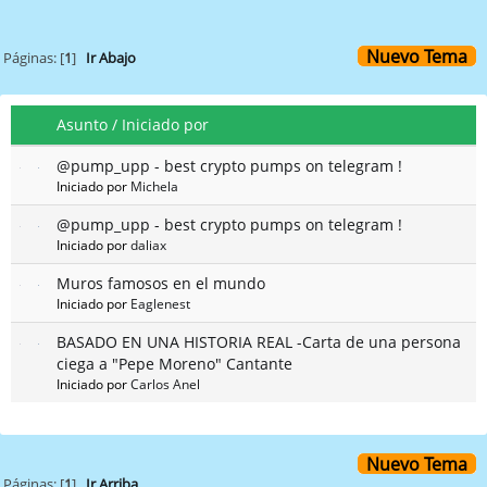
Nuevo Tema
Páginas: [
1
]
Ir Abajo
Asunto
/
Iniciado por
@pump_upp - best crypto pumps on telegram !
Iniciado por
Michela
@pump_upp - best crypto pumps on telegram !
Iniciado por
daliax
Muros famosos en el mundo
Iniciado por
Eaglenest
BASADO EN UNA HISTORIA REAL -Carta de una persona
ciega a "Pepe Moreno" Cantante
Iniciado por
Carlos Anel
Nuevo Tema
Páginas: [
1
]
Ir Arriba