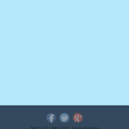
SMF 2.0.13
|
SMF © 2011
,
Simple Machines