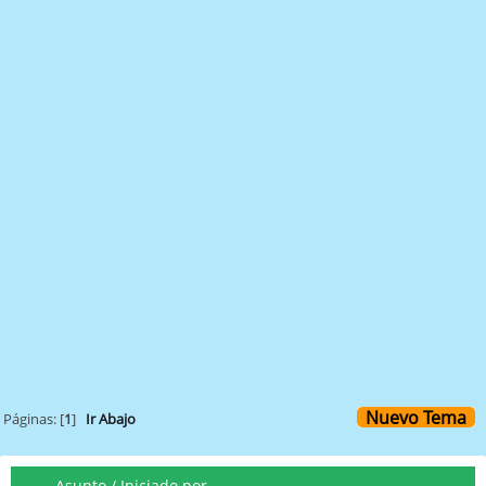
Nuevo Tema
Páginas: [
1
]
Ir Abajo
Asunto
/
Iniciado por