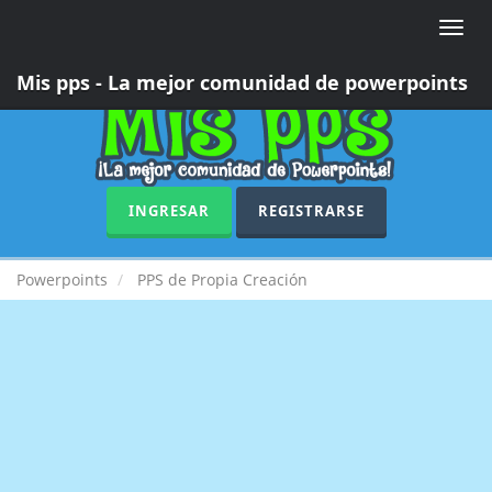
Toggle
naviga
Mis pps - La mejor comunidad de powerpoints
INGRESAR
REGISTRARSE
Powerpoints
PPS de Propia Creación