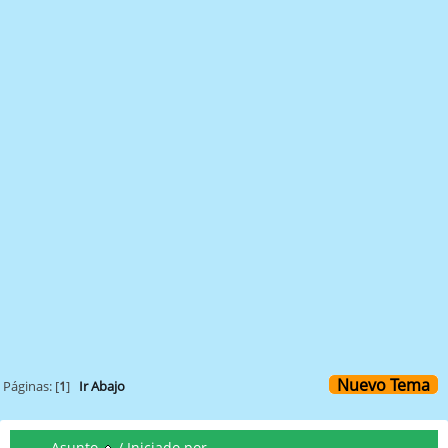
Nuevo Tema
Páginas: [
1
]
Ir Abajo
Asunto
/
Iniciado por