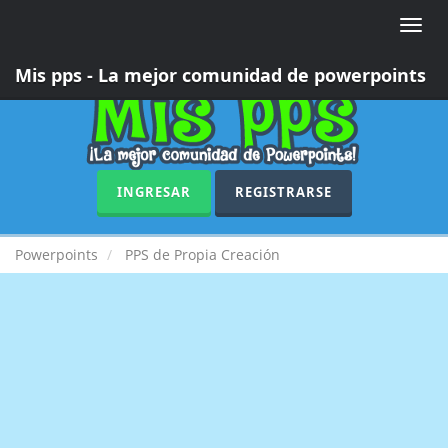
Toggle
naviga
Mis pps - La mejor comunidad de powerpoints
INGRESAR
REGISTRARSE
Powerpoints
PPS de Propia Creación