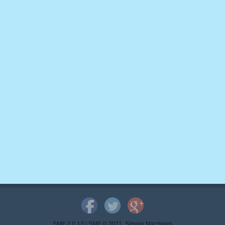
SMF 2.0.13
|
SMF © 2011
,
Simple Machines