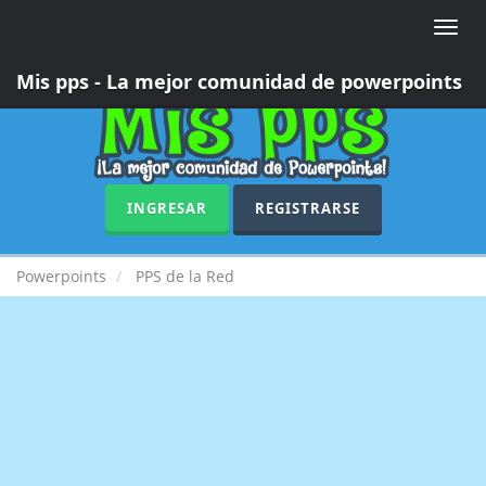
Toggle
naviga
Mis pps - La mejor comunidad de powerpoints
INGRESAR
REGISTRARSE
Powerpoints
PPS de la Red