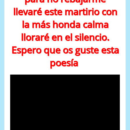
llevaré este martirio con
la más honda calma
lloraré en el silencio.
Espero que os guste esta
poesía