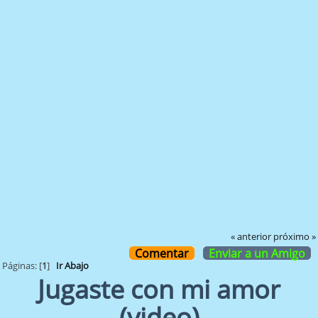
« anterior
próximo »
Comentar
Enviar a un Amigo
Páginas: [
1
]
Ir Abajo
Jugaste con mi amor
(video)