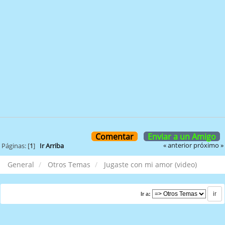
Comentar
Enviar a un Amigo
« anterior
próximo »
Páginas: [
1
]
Ir Arriba
General
Otros Temas
Jugaste con mi amor (video)
Ir a: