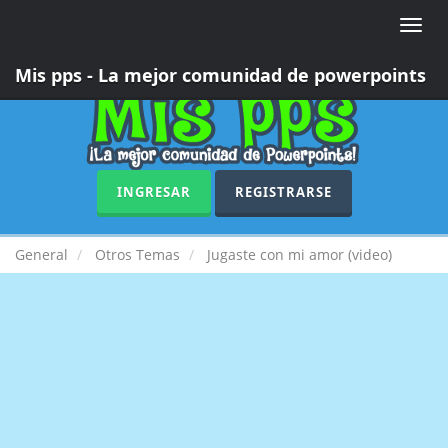
Toggle
naviga
Mis pps - La mejor comunidad de powerpoints
INGRESAR
REGISTRARSE
General
Otros Temas
Jugaste con mi amor (video)