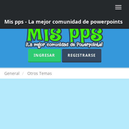
Toggle
naviga
Mis pps - La mejor comunidad de powerpoints
INGRESAR
REGISTRARSE
General
Otros Temas