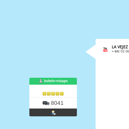
LA VEJEZ
«
en:
02 de
boletin-mispps
8041