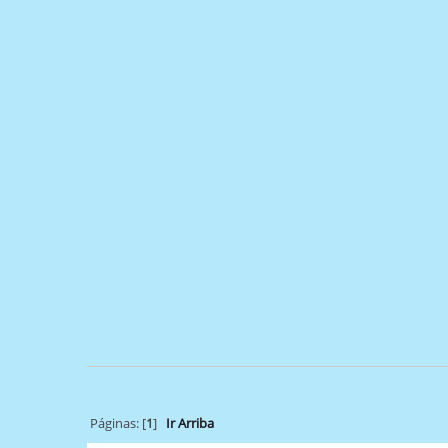
Páginas: [
1
]
Ir Arriba