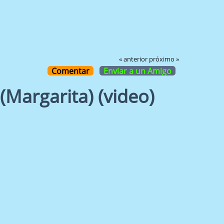
« anterior
próximo »
Comentar
Enviar a un Amigo
Margarita) (video)