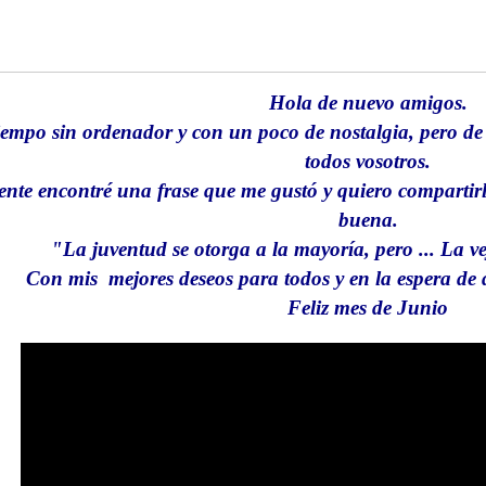
Hola de nuevo amigos.
iempo sin ordenador y con un poco de nostalgia, pero de
todos vosotros.
nte encontré una frase que me gustó y quiero compartir
buena.
"La juventud se otorga a la mayoría, pero ... La vej
Con mis mejores deseos para todos y en la espera de 
Feliz mes de Junio