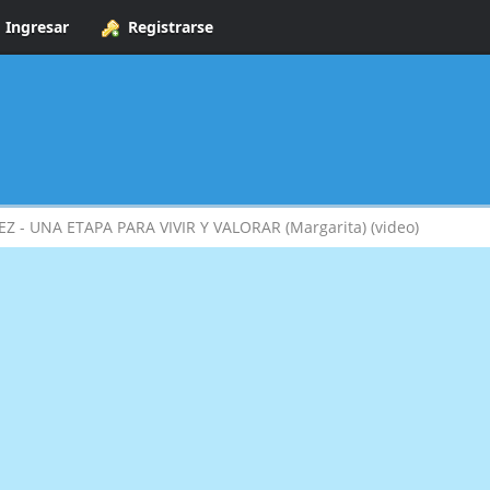
Ingresar
Registrarse
EZ - UNA ETAPA PARA VIVIR Y VALORAR (Margarita) (video)